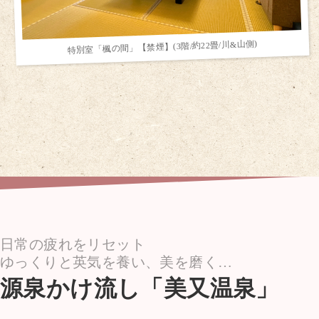
特別室「楓の間」【禁煙】(3階/約22畳/川&山側)
日常の疲れをリセット
ゆっくりと英気を養い、美を磨く…
源泉かけ流し「美又温泉」