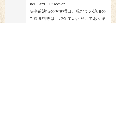
ster Card、Discover
※事前決済のお客様は、現地での追加の
ご飲食料等は、現金でいただいておりま
す。
予めご了承くださいませ。
当館施設
源泉か
１階･･･玄関、お食事処、フロント
け流し
２階･･･浴室、桜の間、椿の間、樫の
宿
間、喫煙室
山根旅
３階･･･特別室「楓の間」
館