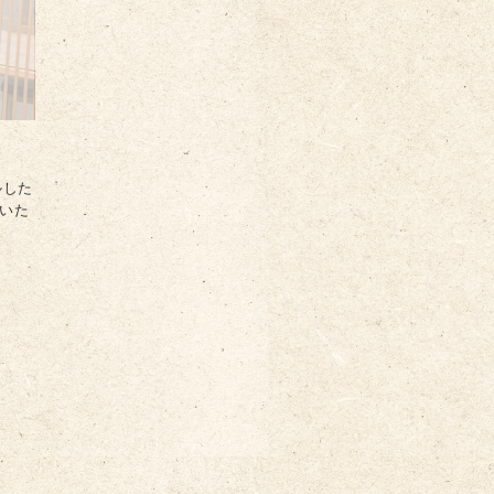
ルした
いた