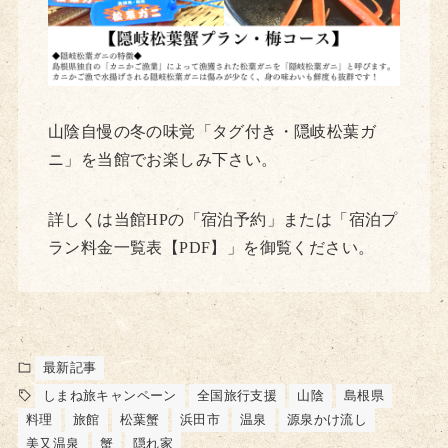
山陰自慢の冬の味覚「タグ付き・隠岐松葉ガ
ニ」を当館でお楽しみ下さい。
詳しくは当館HPの「宿泊予約」または「宿泊プ
ラン料金一覧表【PDF】」を御覧ください。
最新記事
しまね旅キャンペーン
全国旅行支援
山陰
島根県
料理
旅館
松葉蟹
浜田市
温泉
源泉かけ流し
美又温泉
蟹
隠れ家